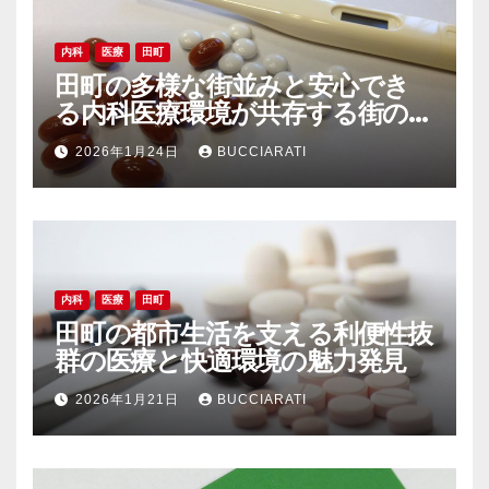
内科
医療
田町
田町の多様な街並みと安心でき
る内科医療環境が共存する街の魅
力
2026年1月24日
BUCCIARATI
内科
医療
田町
田町の都市生活を支える利便性抜
群の医療と快適環境の魅力発見
2026年1月21日
BUCCIARATI