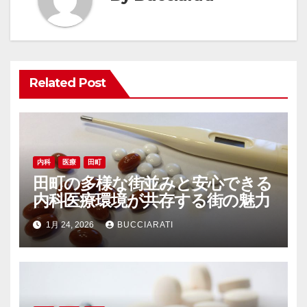
シ
ョ
ン
Related Post
内科
医療
田町
田町の多様な街並みと安心できる
内科医療環境が共存する街の魅力
1月 24, 2026
BUCCIARATI