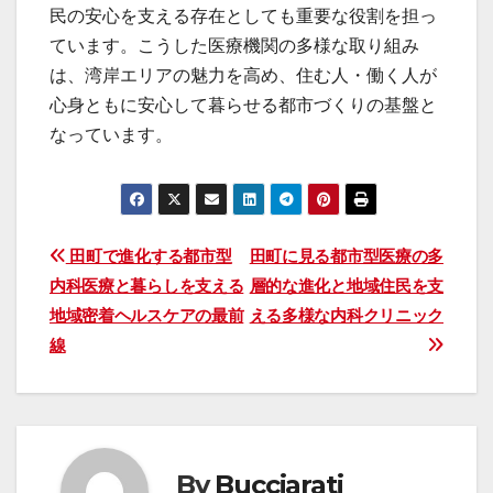
民の安心を支える存在としても重要な役割を担っ
ています。こうした医療機関の多様な取り組み
は、湾岸エリアの魅力を高め、住む人・働く人が
心身ともに安心して暮らせる都市づくりの基盤と
なっています。
投
田町で進化する都市型
田町に見る都市型医療の多
内科医療と暮らしを支える
層的な進化と地域住民を支
稿
地域密着ヘルスケアの最前
える多様な内科クリニック
ナ
線
ビ
ゲ
ー
By
Bucciarati