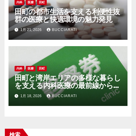
内科
医療
田町
田町の都市生活を支える利便性抜
群の医療と快適環境の魅力発見
1月 21, 2026
BUCCIARATI
内科
医療
田町
田町と湾岸エリアの多様な暮らし
を支える内科医療の最前線から見
える地域発展
1月 18, 2026
BUCCIARATI
検索