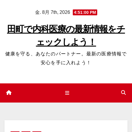
コ
金. 8月 7th, 2026
4:51:01 PM
ン
テ
田町で内科医療の最新情報をチ
ン
ェックしよう！
ツ
へ
健康を守る、あなたのパートナー。最新の医療情報で
ス
安心を手に入れよう！
キ
ッ
プ