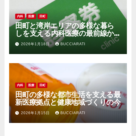
内科
医療
田町
田町と湾岸エリアの多様な暮ら
しを支える内科医療の最前線か
ら見える地域発展
2026年1月18日
BUCCIARATI
内科
医療
田町
田町の多様な都市生活を支える最
新医療拠点と健康地域づくりの今
2026年1月15日
BUCCIARATI