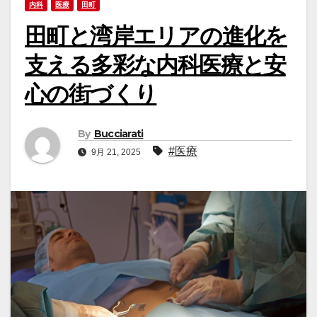
内科
医療
田町
田町と湾岸エリアの進化を
支える多彩な内科医療と安
心の街づくり
By
Bucciarati
#医療
9月 21, 2025